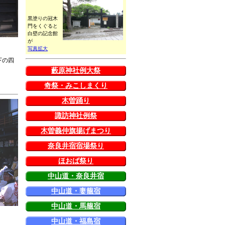
黒塗りの冠木
門をくぐると
白壁の記念館
が
写真拡大
下の四
藪原神社例大祭
奇祭・みこしまくり
木曽踊り
諏訪神社例祭
木曽義仲旗揚げまつり
奈良井宿宿場祭り
ほおば祭り
中山道・奈良井宿
中山道・妻籠宿
中山道・馬籠宿
中山道・福島宿