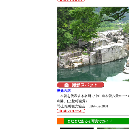
寝覚の床
木曽を代表する名所で中山道木曽八景の一つ
奇勝。(上松町寝覚)
問/上松町観光協会 0264-52-2001
まだまだあるぞ写真でガイド