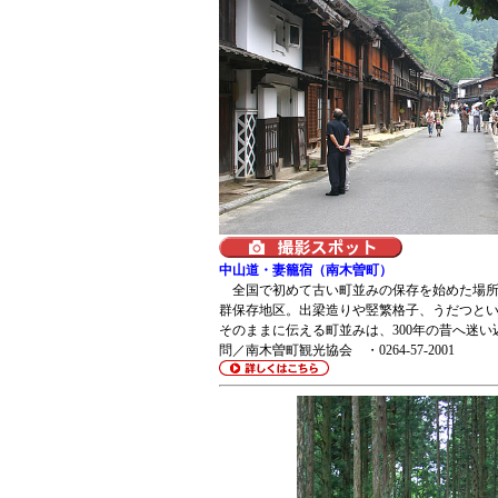
中山道・妻籠宿（南木曽町）
全国で初めて古い町並みの保存を始めた場所
群保存地区。出梁造りや竪繁格子、うだつと
そのままに伝える町並みは、300年の昔へ迷
問／南木曽町観光協会 ・0264-57-2001