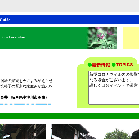
 Guide
・nakasendou
、宿場の景観を今によみがえらせ
竪繁格子の質素な家並みが旅人を
奈良井 岐阜県中津川市馬籠）