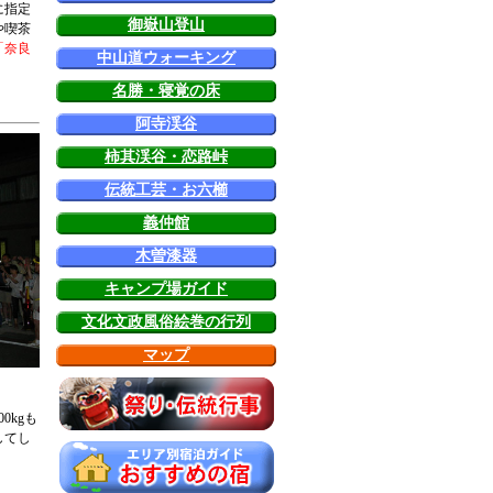
に指定
御嶽山登山
や喫茶
「奈良
中山道ウォーキング
名勝・寝覚の床
阿寺渓谷
柿其渓谷・恋路峠
伝統工芸・お六櫛
義仲館
木曽漆器
キャンプ場ガイド
文化文政風俗絵巻の行列
マップ
0kgも
してし