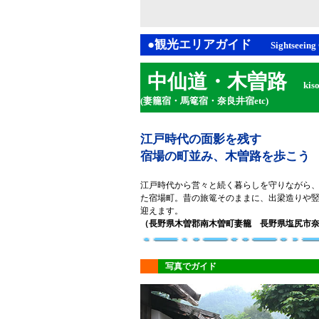
●観光エリアガイド
Sightseeing
中仙道・木曽路
kiso
(妻籠宿・馬篭宿・奈良井宿etc)
江戸時代の面影を残す
宿場の町並み、木曽路を歩こう
江戸時代から営々と続く暮らしを守りながら
た宿場町。昔の旅篭そのままに、出梁造りや
迎えます。
（長野県木曽郡南木曽町妻籠 長野県塩尻市
写真でガイド