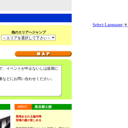
Select Language
▼
他のエリアへジャンプ
SPOT!
奥谷郷土館
風情あるれる脇本陣
宿場の趣が楽しめる