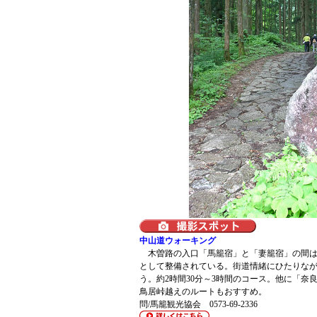
中山道ウォーキング
木曽路の入口「馬籠宿」と「妻籠宿」の間は
として整備されている。街道情緒にひたりな
う。約2時間30分～3時間のコース。他に「奈
鳥居峠越えのルートもおすすめ。
問/馬籠観光協会 0573-69-2336