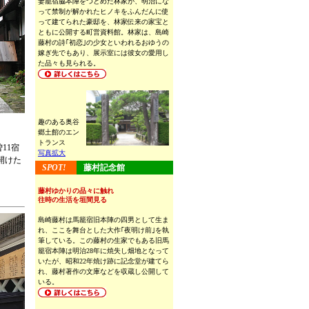
妻籠宿脇本陣をつとめた林家が、明治にな
って禁制が解かれたヒノキをふんだんに使
って建てられた豪邸を、林家伝来の家宝と
ともに公開する町営資料館。林家は、島崎
藤村の詩｢初恋｣の少女といわれるおゆうの
嫁ぎ先でもあり、展示室には彼女の愛用し
た品々も見られる。
趣のある奥谷
郷土館のエン
トランス
11宿
写真拡大
開けた
SPOT!
藤村記念館
藤村ゆかりの品々に触れ
往時の生活を垣間見る
島崎藤村は馬籠宿旧本陣の四男として生ま
れ、ここを舞台とした大作｢夜明け前｣を執
筆している。この藤村の生家でもある旧馬
籠宿本陣は明治28年に焼失し畑地となって
いたが、昭和22年焼け跡に記念堂が建てら
れ、藤村著作の文庫などを収蔵し公開して
いる。