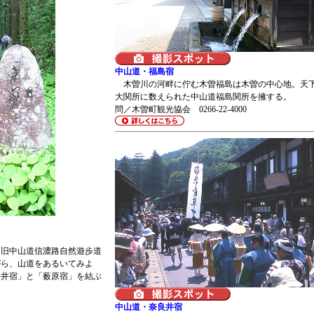
中山道・福島宿
木曽川の河畔に佇む木曽福島は木曽の中心地。天
大関所に数えられた中山道福島関所を擁する。
問／木曽町観光協会 0266-22-4000
旧中山道信濃路自然遊歩道
がら、山道をあるいてみよ
良井宿」と「薮原宿」を結ぶ
中山道・奈良井宿