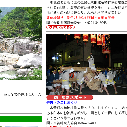
妻籠宿とともに国の重要伝統的建造物群保存地区
される宿場町。歴史の古い建築を生かした土産物店
店が通りの両側に連なり、ぶらぶら歩きが楽しい。
井宿場祭り」例年6月第1金曜日～日曜日開催
問／奈良井宿観光協会 ・0264-34-3048
。巨大な岩の造形は天下の
奇祭・みこしまくり
木曽町水無神社例大祭の「みこしまくり」は、約40
ある白木のお神輿を転がし、落として一夜にして壊
まうという勇壮なお祭り。
問／木曽町観光協会 0264-22-4000