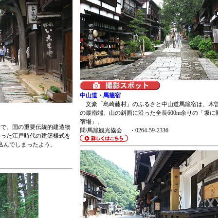
中山道・馬籠宿
文豪「島崎藤村」のふるさと中山道馬籠宿は、木曽
の最南端、山の斜面に沿った全長600m余りの「坂に
宿場」。
で、国の重要伝統的建造物
問/馬籠観光協会 ・0264-59-2336
いった江戸時代の建築様式を
い込んでしまったよう。