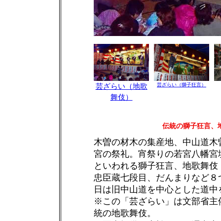
芸ざらい（獅子狂言）
芸ざらい（地歌
舞伎）
伝統の獅子狂言、
木曽の材木の集産地、中山道木
宮の祭礼。宵祭りの若宮八幡宮
といわれる獅子狂言、地歌舞伎
忠臣蔵七段目、だんまりなど８
日は旧中山道を中心とした道中
※この「芸ざらい」は文部省主
統の地歌舞伎。