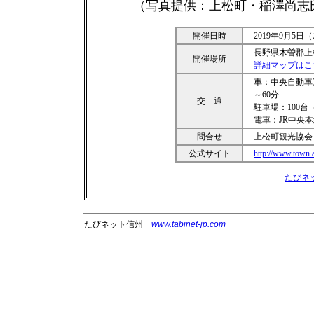
（写真提供：上松町・稲澤尚志
開催日時
2019年9月5
長野県木曽郡上
開催場所
詳細マップはこ
車：中央自動車道
～60分
交 通
駐車場：100
電車：JR中央
問合せ
上松町観光協会 TE
公式サイト
http://www.town.
たびネ
たびネット信州
www.tabinet-jp.com