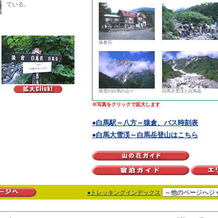
ている。
猿倉荘
残雪の白馬の山々
白馬大雪渓と白馬岳
※写真をクリックで拡大します
●白馬駅～八方～猿倉、バス時刻表
●白馬大雪渓～白馬岳登山はこちら
●トレッキングインデックス