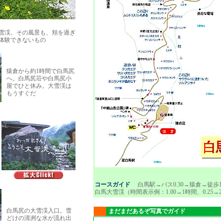
雪渓。その風景も、頬を過ぎ
体験できないもの
猿倉から約1時間で白馬尻
へ。白馬尻荘や白馬尻小
屋でひと休み。大雪渓は
もうすぐだ
コースガイド
白馬駅→バス0.30→猿倉→徒歩1.
白馬大雪渓（時間表示例：1.00→1時間、0.25→
白馬尻の大雪渓入口。雪
まだまだあるぞ写真でガイド
どけの清冽な水が流れ出