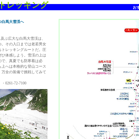
トレッキング
お
つ白馬大雪渓へ
kmに及ぶ広大な白馬大雪渓は、
つ。その入口までは老若男女
るトレッキングルートだ。圧
ぜひ体感しよう。雪渓の上は
ので、真夏でも防寒着は必
ら上へは本格的な登山コース
、万全の装備で挑戦してみて
61-72-7100