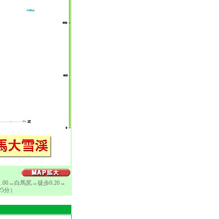
00→白馬尻→徒歩0.20→
25分）