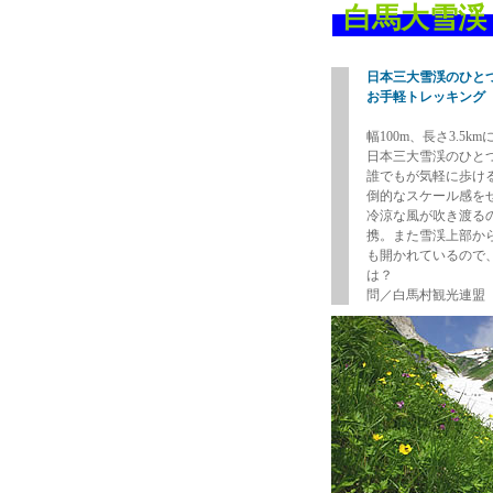
白馬大雪渓
日本三大雪渓のひと
お手軽トレッキング
幅100m、長さ3.5
日本三大雪渓のひと
誰でもが気軽に歩け
倒的なスケール感を
冷涼な風が吹き渡る
携。また雪渓上部か
も開かれているので
は？
問／白馬村観光連盟 ・02