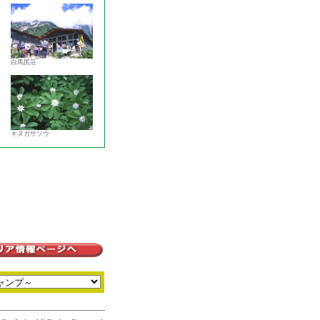
白馬尻荘
キヌガサソウ