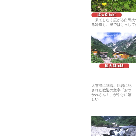
果てしなく広がる白馬大
る冷風も、里ではけっして
大雪渓に到着。巨岩に記
された歓迎の文字「おつ
かれさん！」がやけに嬉
しい