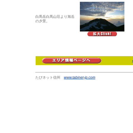
白馬岳白馬山荘より旭岳
の夕景。
たびネット信州
www.tabinet-jp.com