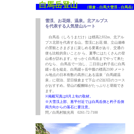
白馬岳登山
（猿倉→白馬大雪渓→白馬岳)
雪渓、お花畑、温泉。北アルプス
を代表する人気登山ルート
白馬岳（しろうまだけ）は標高2,932m、北アル
プス北部を代表する山。雪渓にお花 畑、立山連峰
の景観とさまざまに楽しめる要素があり、交通の
便も比較的良いことか ら、夏季にはたくさんの登
山者が訪れます。せっかく白馬岳までやって来た
のなら、 白馬岳で一泊し、二日目は杓子岳に白馬
鑓ヶ岳を縦走、白馬鑓ヶ岳中腹の標高2100 メート
ル地点の日本有数の高所にある温泉「白馬鑓温
泉」に宿泊、翌日猿倉まで下山 の2泊3日のコース
がおすすめ。登山の醍醐味がたっぷりと堪能でき
ます。
※掲載写真は8月上旬の取材。
※大雪渓上部、葱平付近では白馬岳側と杓子岳側
両方向からの落石に要注意。
問／白馬村観光局 0261-72-7100