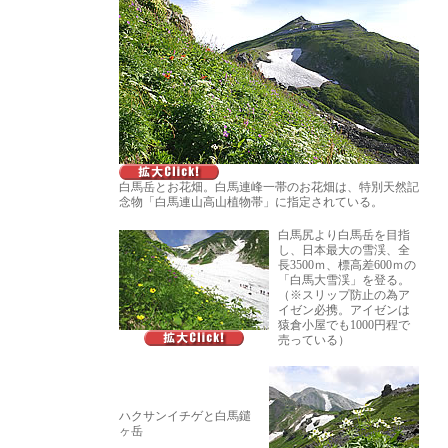
白馬岳とお花畑。白馬連峰一帯のお花畑は、特別天然記
念物「白馬連山高山植物帯」に指定されている。
白馬尻より白馬岳を目指
し、日本最大の雪渓、全
長3500ｍ、標高差600ｍの
「白馬大雪渓」を登る。
（※スリップ防止の為ア
イゼン必携。アイゼンは
猿倉小屋でも1000円程で
売っている）
ハクサンイチゲと白馬鑓
ヶ岳