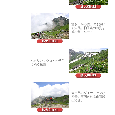
湧き上がる雲、吹き抜け
る涼風。杓子岳の雄姿を
望む登山ルート
ハクサンフウロと杓子岳
に続く稜線
大自然のダイナミックな
風景に圧倒される山頂域
の稜線。