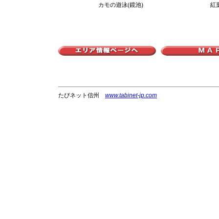
カモの遊泳(鏡池)
紅
たびネット信州
www.tabinet-jp.com