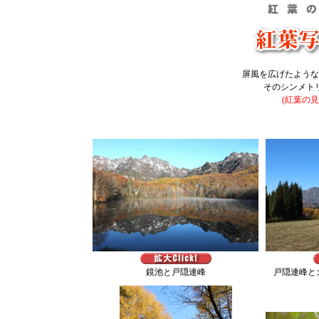
屏風を広げたような
そのシンメト
(紅葉の見
鏡池と戸隠連峰
戸隠連峰と