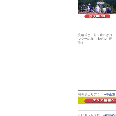
見晴岳と三方ヶ峰にはコ
マクサの群生地があり圧
巻！
軽井沢エリア-） ●
中山道
たびネット信州
www.tabi