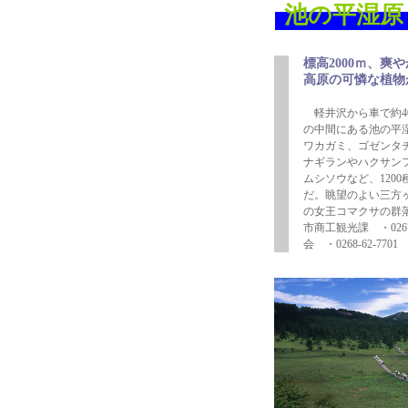
池の平湿原
標高2000ｍ、爽や
高原の可憐な植物
軽井沢から車で約4
の中間にある池の平
ワカガミ、ゴゼンタ
ナギランやハクサン
ムシソウなど、120
だ。眺望のよい三方
の女王コマクサの群
市商工観光課 ・0267
会 ・0268-62-7701