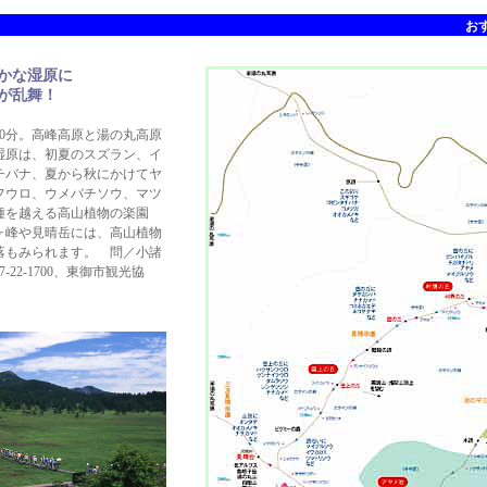
お
か
な湿原に
が乱舞
！
0分。高峰高原と湯の丸高原
湿原は、初夏のスズラン、イ
チバナ、夏から秋にかけてヤ
フウロ、ウメバチソウ、マツ
0種を越える高山植物の楽園
ヶ峰や見晴岳には、高山植物
落もみられます。 問／小諸
-22-1700、東御市観光協