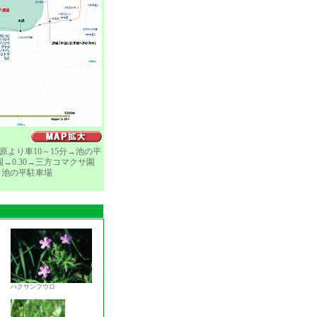
り車10～15分→池の平
→0.30→三方コマクサ園
）→池の平駐車場
ハクサンフウロ