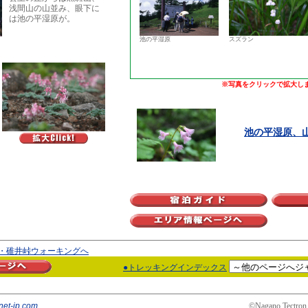
浅間山の山並み、眼下に
は池の平湿原が。
池の平湿原
スズラン
※写真をクリックで拡大し
池の平湿原、
・碓井峠ウォーキングへ
●トレッキングインデックス
net-jp.com
©Nagano Tectron 