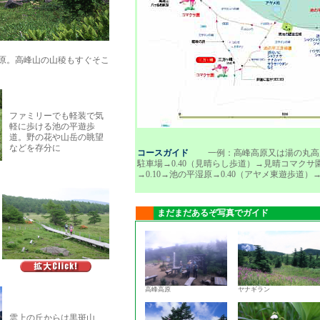
原。高峰山の山稜もすぐそこ
ファミリーでも軽装で気
軽に歩ける池の平遊歩
道。野の花や山岳の眺望
などを存分に
コースガイド
一例：高峰高原又は湯の丸高原よ
駐車場→0.40（見晴らし歩道）→見晴コマクサ園
→0.10→池の平湿原→0.40（アヤメ東遊歩道
まだまだあるぞ写真でガイド
高峰高原
ヤナギラン
雲上の丘からは黒斑山、