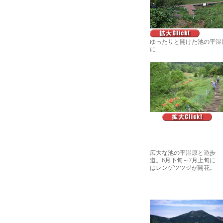
ゆったりと開けた池の平湿
に
広大な池の平湿原と遊歩
道。6月下旬～7月上旬に
はレンゲツツジが開花。