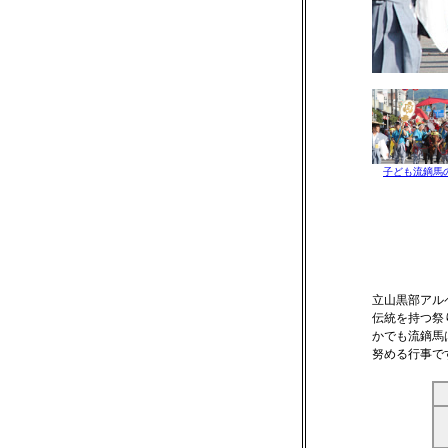
子ども流鏑馬
立山黒部アル
伝統を持つ祭
かでも流鏑馬
努める行事で