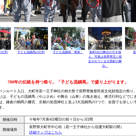
の行列
子ども流鏑馬の行列
子ども流鏑馬「奉射」
各町6台の舞台の引き揃
若
え。写真は長野県宝に指
定されている大黒町の舞
台。
700年の伝統を持つ祭り。「子ども流鏑馬」で盛り上がります。
ペンルート入口、大町市若一王子神社の例大祭で長野県無形民俗文化財指定の祭り。
りは、子どもの流鏑馬（やぶさめ）や舞台（山車）の曳き揃え、稚児行列などでに
は、鎌倉の鶴岡八幡宮、京都の加茂神社と並ぶ3大流鏑馬の1つで、全国でも珍しい
す。
※毎年7月第4日曜日の前々日から3日間
開催日時
長野県大町市中心街（若一王子神社から信濃大町駅の間）
開催場所
詳細マップはこちら