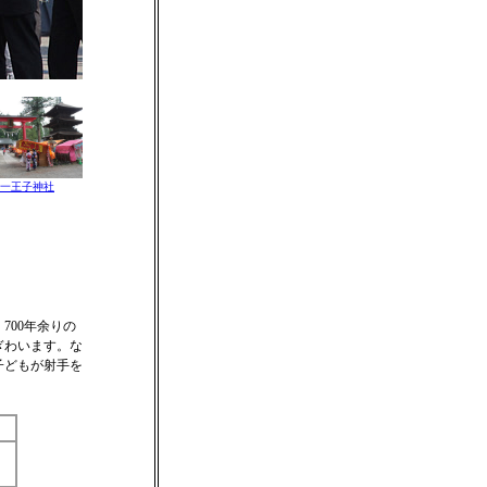
一王子神社
700年余りの
ぎわいます。な
子どもが射手を