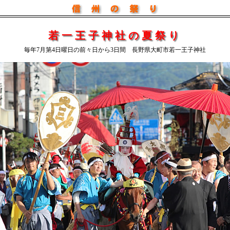
若一王子神社の夏祭り
毎年7月第4日曜日の前々日から3日間 長野県大町市若一王子神社