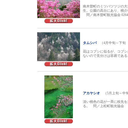
南木曽町のミツバツツジの大
生。公園の高台にあり、桃介
問／南木曽町観光協会 0264-5
タムシバ
（4月中旬～下旬
花はコブシに似るが、コブシ
ないので見分けは容易である
アカヤシオ
（5月上旬～中
淡い桃色の花が一斉に枝先を
る。 問／上松町観光協会 ・026