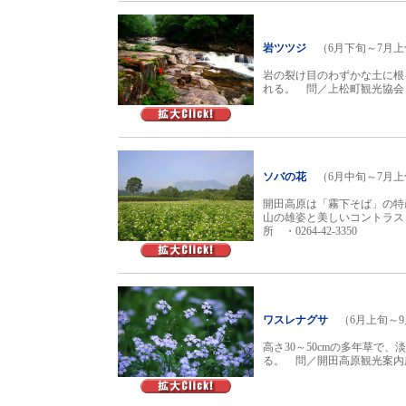
岩ツツジ
（6月下旬～7月上
岩の裂け目のわずかな土に根
れる。 問／上松町観光協会 ・02
ソバの花
（6月中旬～7月
開田高原は「霧下そば」の特
山の雄姿と美しいコントラス
所 ・0264-42-3350
ワスレナグサ
（6月上旬～9
高さ30～50cmの多年草で
る。 問／開田高原観光案内所 ・0