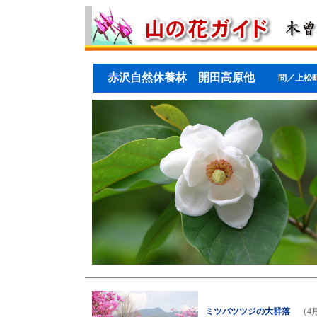
赤沢自然休養林 開田高原他
問／上松町観光
ミツバツツジの大群落
（4